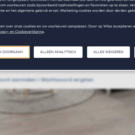
om voorkeuren zoals bijvoorbeeld taalinstellingen en favorieten op te slaan. V
bsite en het algemene gebruik ervan. Marketing cookies worden door derden gebr
chtwoord
 lezen over onze cookies en uw voorkeuren aanpassen. Door op ‘Alles accepteren 
ivacy- en Cookieverklaring
.
EN DOORGAAN
ALLEEN ANALYTISCH
ALLES WEIGEREN
Inloggen
ount aanmaken
|
Wachtwoord vergeten