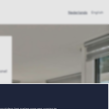
Nederlands
English
 snel
ng tijdens het zoeken naar een woning te