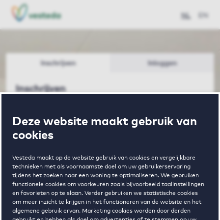
NL
EN
Inschrijven
Inloggen
Inschrijven
Deze website maakt gebruik van
E-mailadres
cookies
Vesteda maakt op de website gebruik van cookies en vergelijkbare
technieken met als voornaamste doel om uw gebruikerservaring
Voornaam (roepnaam)
tijdens het zoeken naar een woning te optimaliseren. We gebruiken
functionele cookies om voorkeuren zoals bijvoorbeeld taalinstellingen
en favorieten op te slaan. Verder gebruiken we statistische cookies
om meer inzicht te krijgen in het functioneren van de website en het
algemene gebruik ervan. Marketing cookies worden door derden
gebruikt en hebben als doel om advertenties af te stemmen op uw