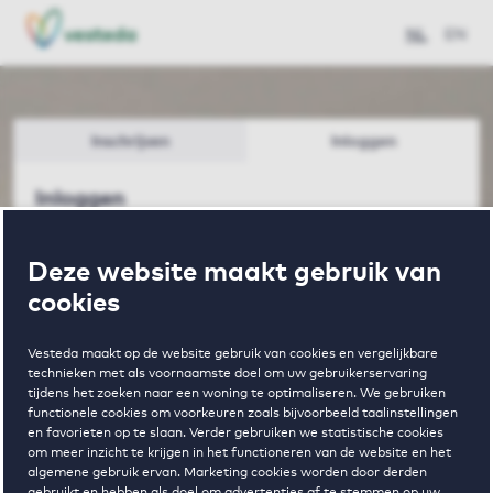
NL
EN
Inschrijven
Inloggen
Inloggen
Bent u al huurder bij Vesteda met een
Deze website maakt gebruik van
huurcontract? Ga dan naar het vernieuwde
cookies
klantportaal
Mijn Vesteda
. Hier regelt u snel en
eenvoudig uw huurzaken.
Vesteda maakt op de website gebruik van cookies en vergelijkbare
technieken met als voornaamste doel om uw gebruikerservaring
tijdens het zoeken naar een woning te optimaliseren. We gebruiken
E-mailadres
functionele cookies om voorkeuren zoals bijvoorbeeld taalinstellingen
en favorieten op te slaan. Verder gebruiken we statistische cookies
om meer inzicht te krijgen in het functioneren van de website en het
algemene gebruik ervan. Marketing cookies worden door derden
gebruikt en hebben als doel om advertenties af te stemmen op uw