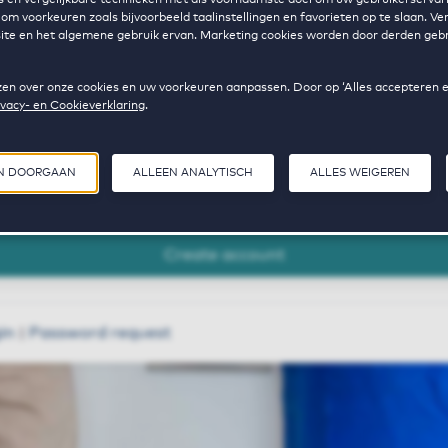
om voorkeuren zoals bijvoorbeeld taalinstellingen en favorieten op te slaan. V
bsite en het algemene gebruik ervan. Marketing cookies worden door derden gebr
t name
 lezen over onze cookies en uw voorkeuren aanpassen. Door op ‘Alles accepteren 
ivacy- en Cookieverklaring
.
Yes, I agree with the
Privacy Statement
and the
terms an
conditions
.
EN DOORGAAN
ALLEEN ANALYTISCH
ALLES WEIGEREN
Create account
in
|
Password request