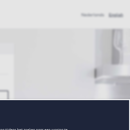
Nederlands
English
ng tijdens het zoeken naar een woning te