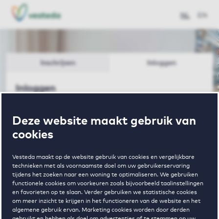
NL
EN
Inschrijven
Inloggen
Inloggen
Bent u al huurder bij Vesteda met een
Deze website maakt gebruik van
huurcontract? Ga dan naar het vernieuwde
cookies
klantportaal
Mijn Vesteda
. Hier regelt u snel en
eenvoudig uw huurzaken.
Vesteda maakt op de website gebruik van cookies en vergelijkbare
technieken met als voornaamste doel om uw gebruikerservaring
tijdens het zoeken naar een woning te optimaliseren. We gebruiken
E-mailadres
functionele cookies om voorkeuren zoals bijvoorbeeld taalinstellingen
en favorieten op te slaan. Verder gebruiken we statistische cookies
om meer inzicht te krijgen in het functioneren van de website en het
algemene gebruik ervan. Marketing cookies worden door derden
gebruikt en hebben als doel om advertenties af te stemmen op uw